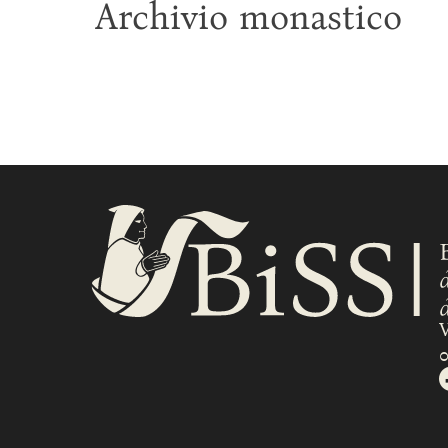
Archivio monastico
V
S